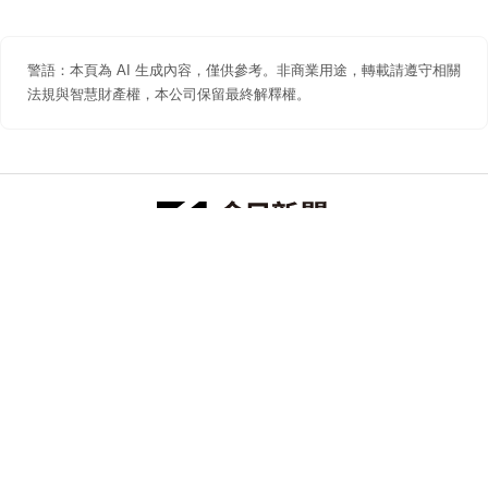
警語：本頁為 AI 生成內容，僅供參考。非商業用途，轉載請遵守相關
法規與智慧財產權，本公司保留最終解釋權。
防詐聲明
著作權聲明
免責聲明
關於我們
隱私權聲明
合作提案
追蹤 NOWNEWS 今日新聞