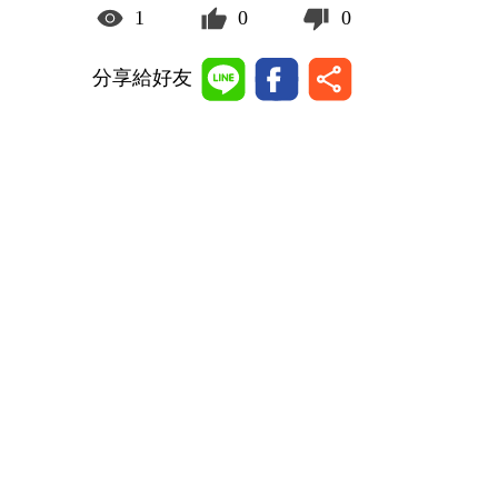
1
0
0
分享給好友