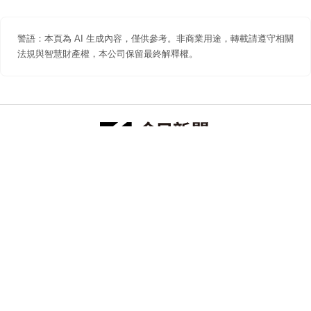
警語：本頁為 AI 生成內容，僅供參考。非商業用途，轉載請遵守相關
法規與智慧財產權，本公司保留最終解釋權。
防詐聲明
著作權聲明
免責聲明
關於我們
隱私權聲明
合作提案
追蹤 NOWNEWS 今日新聞