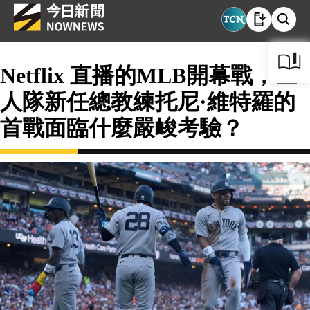
Netflix 直播的MLB開幕戰，巨
人隊新任總教練托尼·維特羅的
首戰面臨什麼嚴峻考驗？