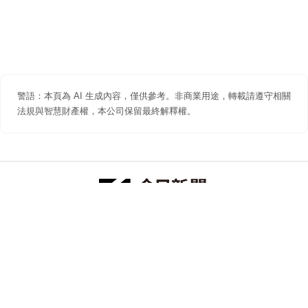
警語：本頁為 AI 生成內容，僅供參考。非商業用途，轉載請遵守相關
法規與智慧財產權，本公司保留最終解釋權。
防詐聲明
著作權聲明
免責聲明
關於我們
隱私權聲明
合作提案
追蹤 NOWNEWS 今日新聞