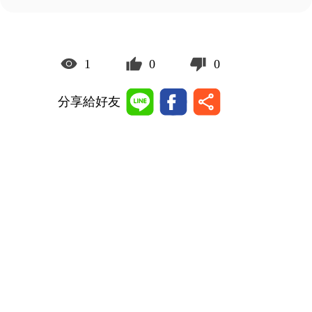
1
0
0
分享給好友