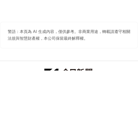
警語：本頁為 AI 生成內容，僅供參考。非商業用途，轉載請遵守相關
法規與智慧財產權，本公司保留最終解釋權。
防詐聲明
著作權聲明
免責聲明
關於我們
隱私權聲明
合作提案
追蹤 NOWNEWS 今日新聞