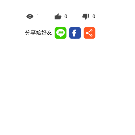
1
0
0
分享給好友