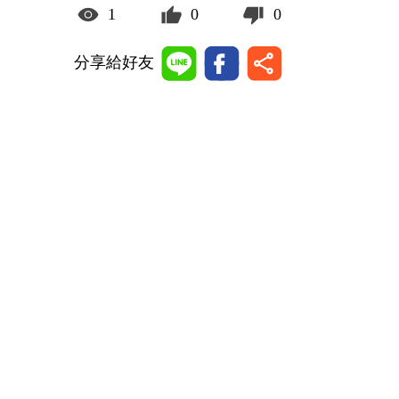
1
0
0
分享給好友