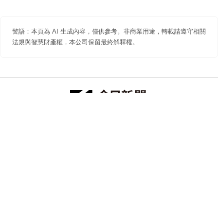
警語：本頁為 AI 生成內容，僅供參考。非商業用途，轉載請遵守相關
法規與智慧財產權，本公司保留最終解釋權。
防詐聲明
著作權聲明
免責聲明
關於我們
隱私權聲明
合作提案
追蹤 NOWNEWS 今日新聞