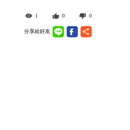
1
0
0
分享給好友