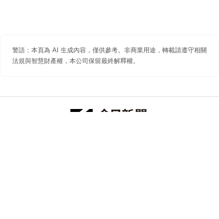
警語：本頁為 AI 生成內容，僅供參考。非商業用途，轉載請遵守相關
法規與智慧財產權，本公司保留最終解釋權。
防詐聲明
著作權聲明
免責聲明
關於我們
隱私權聲明
合作提案
追蹤 NOWNEWS 今日新聞