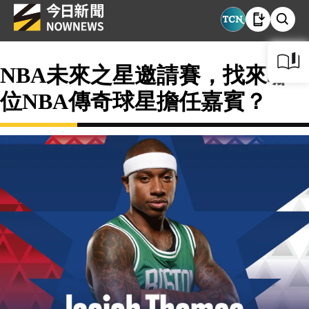
NBA未來之星邀請賽，找來哪
位NBA傳奇球星擔任嘉賓？