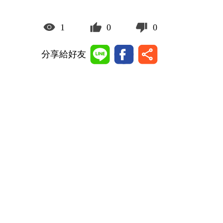
1
0
0
分享給好友