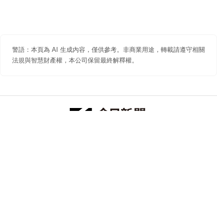
警語：本頁為 AI 生成內容，僅供參考。非商業用途，轉載請遵守相關
法規與智慧財產權，本公司保留最終解釋權。
防詐聲明
著作權聲明
免責聲明
關於我們
隱私權聲明
合作提案
追蹤 NOWNEWS 今日新聞