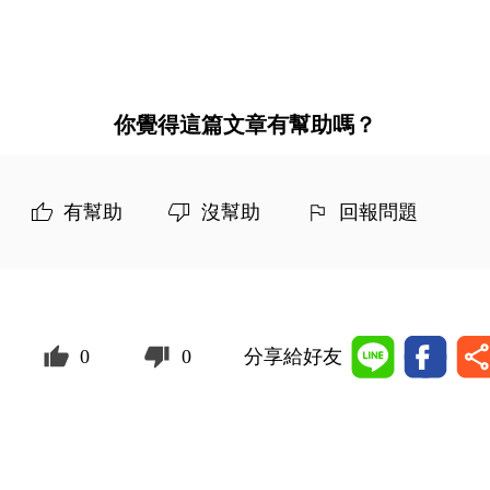
你覺得這篇文章有幫助嗎？
有幫助
沒幫助
回報問題
0
0
分享給好友