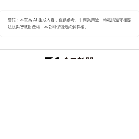
警語：本頁為 AI 生成內容，僅供參考。非商業用途，轉載請遵守相關
法規與智慧財產權，本公司保留最終解釋權。
防詐聲明
著作權聲明
免責聲明
關於我們
隱私權聲明
合作提案
追蹤 NOWNEWS 今日新聞