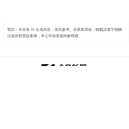
警語：本頁為 AI 生成內容，僅供參考。非商業用途，轉載請遵守相關
法規與智慧財產權，本公司保留最終解釋權。
防詐聲明
著作權聲明
免責聲明
關於我們
隱私權聲明
合作提案
追蹤 NOWNEWS 今日新聞