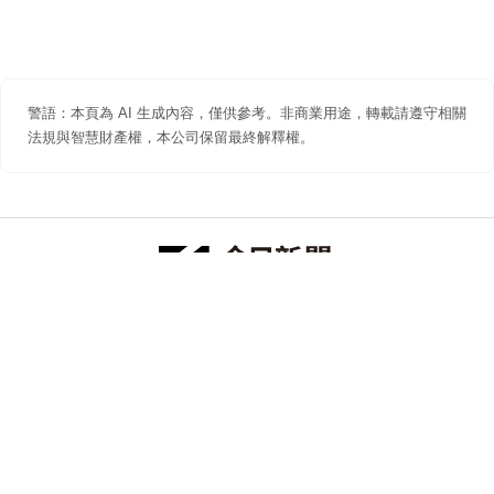
警語：本頁為 AI 生成內容，僅供參考。非商業用途，轉載請遵守相關
法規與智慧財產權，本公司保留最終解釋權。
防詐聲明
著作權聲明
免責聲明
關於我們
隱私權聲明
合作提案
追蹤 NOWNEWS 今日新聞