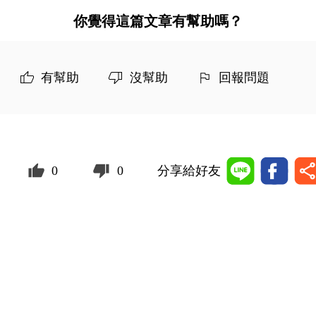
你覺得這篇文章有幫助嗎？
有幫助
沒幫助
回報問題
0
0
分享給好友