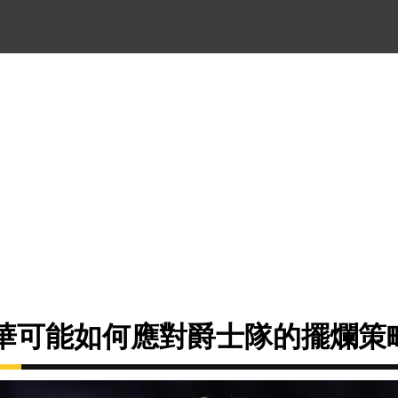
蕭華可能如何應對爵士隊的擺爛策