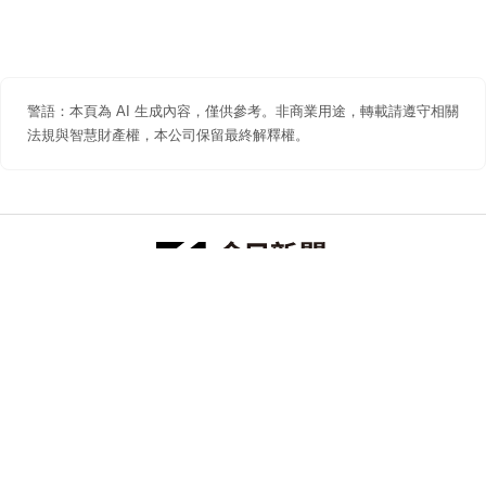
警語：本頁為 AI 生成內容，僅供參考。非商業用途，轉載請遵守相關
法規與智慧財產權，本公司保留最終解釋權。
防詐聲明
著作權聲明
免責聲明
關於我們
隱私權聲明
合作提案
追蹤 NOWNEWS 今日新聞