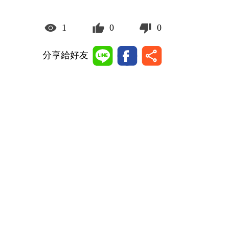
1
0
0
分享給好友