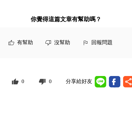
你覺得這篇文章有幫助嗎？
有幫助
沒幫助
回報問題
0
0
分享給好友