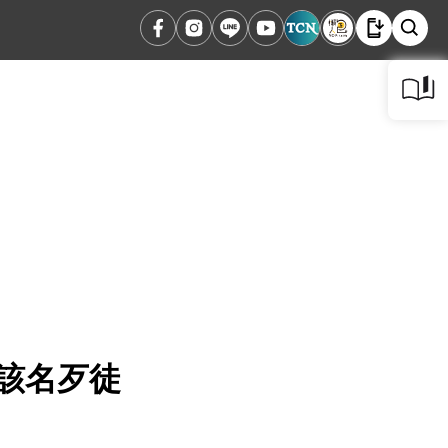
理該名歹徒