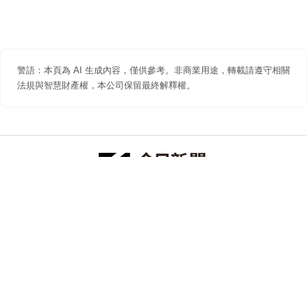
警語：本頁為 AI 生成內容，僅供參考。非商業用途，轉載請遵守相關
法規與智慧財產權，本公司保留最終解釋權。
防詐聲明
著作權聲明
免責聲明
關於我們
隱私權聲明
合作提案
追蹤 NOWNEWS 今日新聞