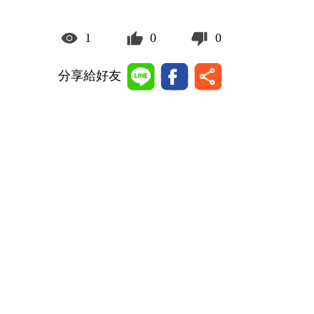
1
0
0
分享給好友