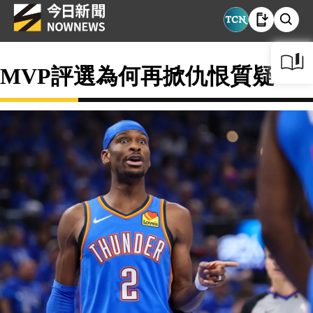
MVP評選為何再掀仇恨質疑？