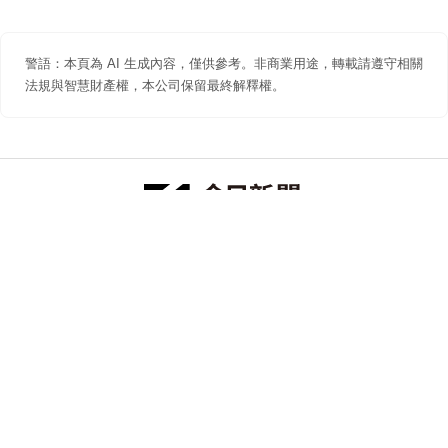
警語：本頁為 AI 生成內容，僅供參考。非商業用途，轉載請遵守相關
法規與智慧財產權，本公司保留最終解釋權。
防詐聲明
著作權聲明
免責聲明
關於我們
隱私權聲明
合作提案
追蹤 NOWNEWS 今日新聞