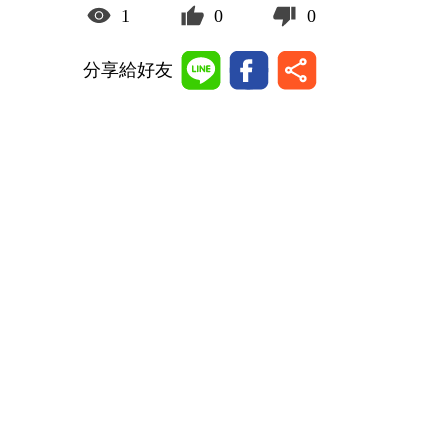
1
0
0
分享給好友