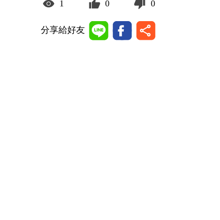
1
0
0
分享給好友