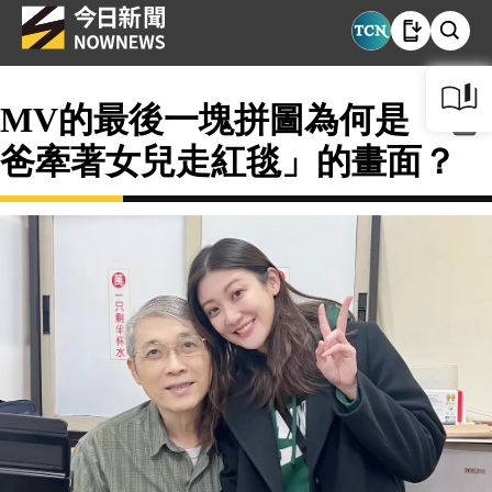
MV的最後一塊拼圖為何是「爸
爸牽著女兒走紅毯」的畫面？