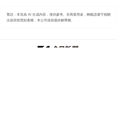
警語：本頁為 AI 生成內容，僅供參考。非商業用途，轉載請遵守相關
法規與智慧財產權，本公司保留最終解釋權。
防詐聲明
著作權聲明
免責聲明
關於我們
隱私權聲明
合作提案
追蹤 NOWNEWS 今日新聞