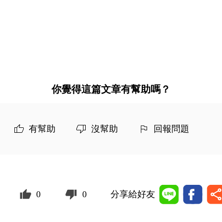
你覺得這篇文章有幫助嗎？
有幫助
沒幫助
回報問題
0
0
分享給好友