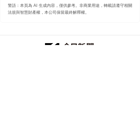
警語：本頁為 AI 生成內容，僅供參考。非商業用途，轉載請遵守相關
法規與智慧財產權，本公司保留最終解釋權。
防詐聲明
著作權聲明
免責聲明
關於我們
隱私權聲明
合作提案
追蹤 NOWNEWS 今日新聞
© 今日傳媒(股)公司版權所有，非經授權，不許轉載本網站內容 ©