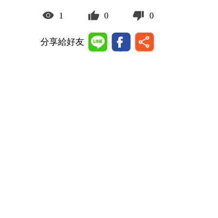
1
0
0
分享給好友