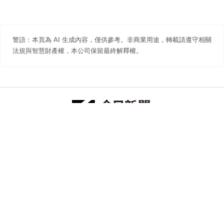
警語：本頁為 AI 生成內容，僅供參考。非商業用途，轉載請遵守相關
法規與智慧財產權，本公司保留最終解釋權。
防詐聲明
著作權聲明
免責聲明
關於我們
隱私權聲明
合作提案
追蹤 NOWNEWS 今日新聞