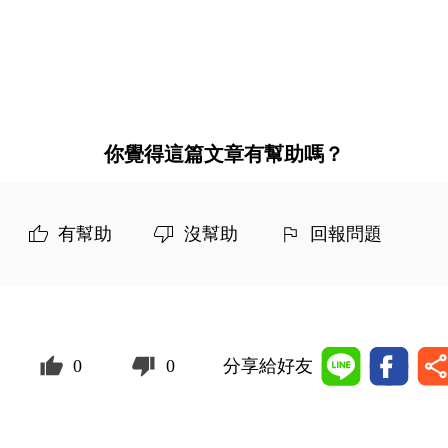
你覺得這篇文章有幫助嗎？
有幫助
沒幫助
回報問題
0
0
分享給好友