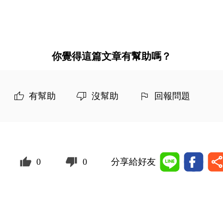
你覺得這篇文章有幫助嗎？
有幫助
沒幫助
回報問題
0
0
分享給好友