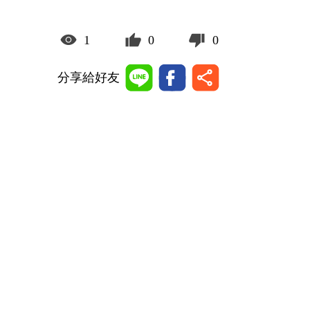
1
0
0
分享給好友