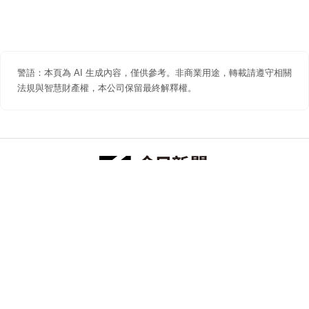
警語：本頁為 AI 生成內容，僅供參考。非商業用途，轉載請遵守相關
法規與智慧財產權，本公司保留最終解釋權。
防詐聲明
著作權聲明
免責聲明
關於我們
隱私權聲明
合作提案
追蹤 NOWNEWS 今日新聞