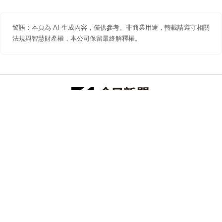
警語：本頁為 AI 生成內容，僅供參考。非商業用途，轉載請遵守相關
法規與智慧財產權，本公司保留最終解釋權。
防詐聲明
著作權聲明
免責聲明
關於我們
隱私權聲明
合作提案
追蹤 NOWNEWS 今日新聞