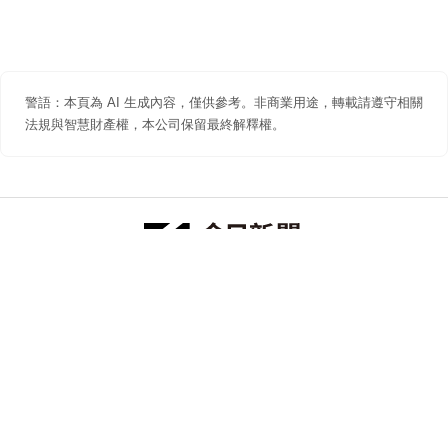
警語：本頁為 AI 生成內容，僅供參考。非商業用途，轉載請遵守相關
法規與智慧財產權，本公司保留最終解釋權。
防詐聲明
著作權聲明
免責聲明
關於我們
隱私權聲明
合作提案
追蹤 NOWNEWS 今日新聞