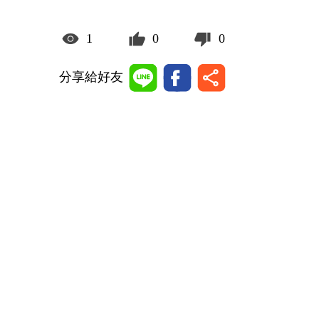
1
0
0
分享給好友