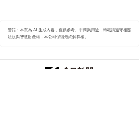
警語：本頁為 AI 生成內容，僅供參考。非商業用途，轉載請遵守相關
法規與智慧財產權，本公司保留最終解釋權。
防詐聲明
著作權聲明
免責聲明
關於我們
隱私權聲明
合作提案
追蹤 NOWNEWS 今日新聞