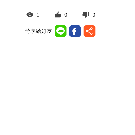
1
0
0
分享給好友