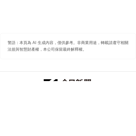
警語：本頁為 AI 生成內容，僅供參考。非商業用途，轉載請遵守相關
法規與智慧財產權，本公司保留最終解釋權。
防詐聲明
著作權聲明
免責聲明
關於我們
隱私權聲明
合作提案
追蹤 NOWNEWS 今日新聞