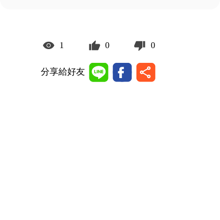
1
0
0
分享給好友