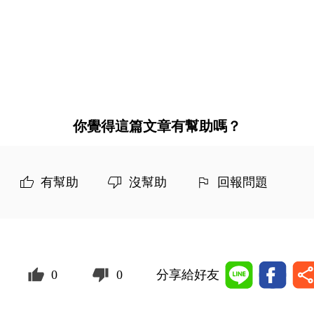
你覺得這篇文章有幫助嗎？
有幫助
沒幫助
回報問題
0
0
分享給好友