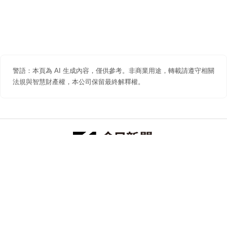
警語：本頁為 AI 生成內容，僅供參考。非商業用途，轉載請遵守相關
法規與智慧財產權，本公司保留最終解釋權。
防詐聲明
著作權聲明
免責聲明
關於我們
隱私權聲明
合作提案
追蹤 NOWNEWS 今日新聞