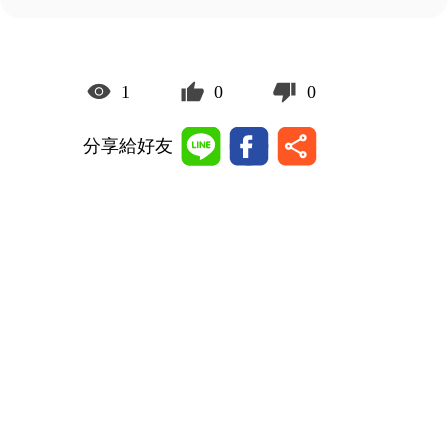
1
0
0
分享給好友