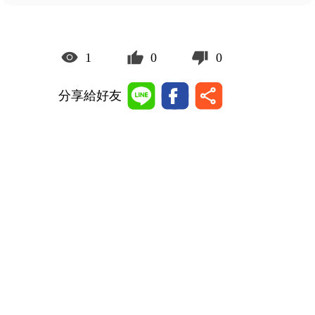
1
0
0
分享給好友