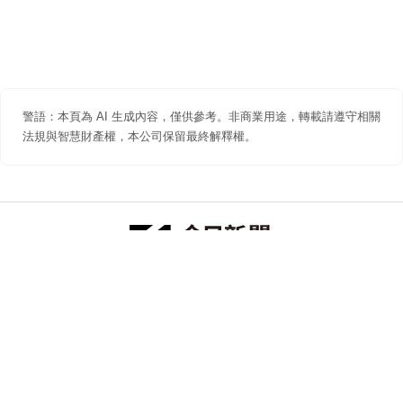
警語：本頁為 AI 生成內容，僅供參考。非商業用途，轉載請遵守相關
法規與智慧財產權，本公司保留最終解釋權。
防詐聲明
著作權聲明
免責聲明
關於我們
隱私權聲明
合作提案
追蹤 NOWNEWS 今日新聞