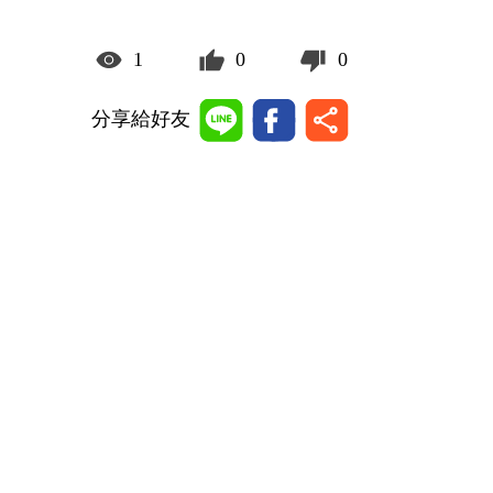
1
0
0
分享給好友