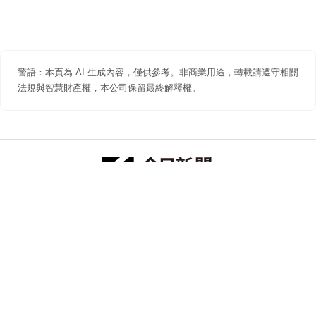
警語：本頁為 AI 生成內容，僅供參考。非商業用途，轉載請遵守相關
法規與智慧財產權，本公司保留最終解釋權。
防詐聲明
著作權聲明
免責聲明
關於我們
隱私權聲明
合作提案
追蹤 NOWNEWS 今日新聞