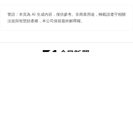
警語：本頁為 AI 生成內容，僅供參考。非商業用途，轉載請遵守相關
法規與智慧財產權，本公司保留最終解釋權。
防詐聲明
著作權聲明
免責聲明
關於我們
隱私權聲明
合作提案
追蹤 NOWNEWS 今日新聞