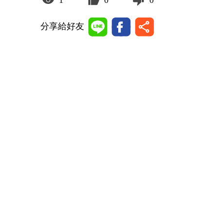
1
0
0
分享給好友