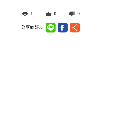
1
0
0
分享給好友