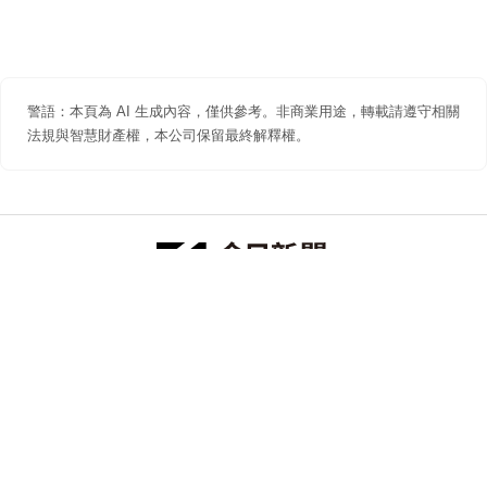
警語：本頁為 AI 生成內容，僅供參考。非商業用途，轉載請遵守相關
法規與智慧財產權，本公司保留最終解釋權。
防詐聲明
著作權聲明
免責聲明
關於我們
隱私權聲明
合作提案
追蹤 NOWNEWS 今日新聞