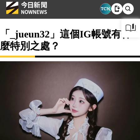
「_jueun32」這個IG帳號有什
麼特別之處？