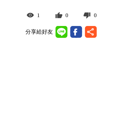
1
0
0
分享給好友