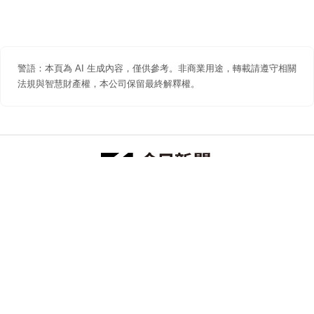
警語：本頁為 AI 生成內容，僅供參考。非商業用途，轉載請遵守相關
法規與智慧財產權，本公司保留最終解釋權。
防詐聲明
著作權聲明
免責聲明
關於我們
隱私權聲明
合作提案
追蹤 NOWNEWS 今日新聞