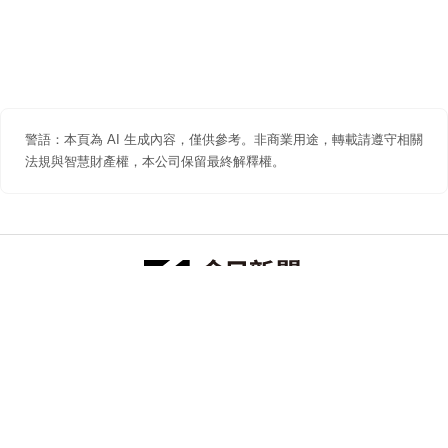
警語：本頁為 AI 生成內容，僅供參考。非商業用途，轉載請遵守相關
法規與智慧財產權，本公司保留最終解釋權。
防詐聲明
著作權聲明
免責聲明
關於我們
隱私權聲明
合作提案
追蹤 NOWNEWS 今日新聞