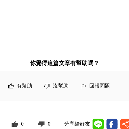
你覺得這篇文章有幫助嗎？
有幫助
沒幫助
回報問題
0
0
分享給好友