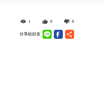
1
0
0
分享給好友