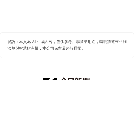
警語：本頁為 AI 生成內容，僅供參考。非商業用途，轉載請遵守相關
法規與智慧財產權，本公司保留最終解釋權。
防詐聲明
著作權聲明
免責聲明
關於我們
隱私權聲明
合作提案
追蹤 NOWNEWS 今日新聞