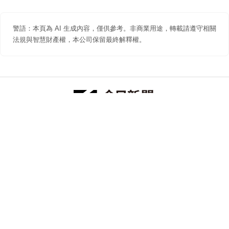
警語：本頁為 AI 生成內容，僅供參考。非商業用途，轉載請遵守相關
法規與智慧財產權，本公司保留最終解釋權。
防詐聲明
著作權聲明
免責聲明
關於我們
隱私權聲明
合作提案
追蹤 NOWNEWS 今日新聞