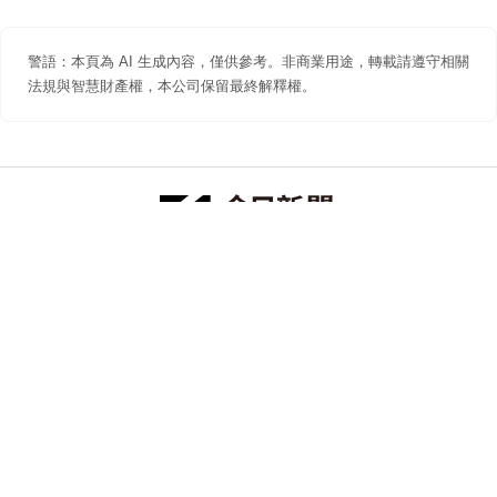
警語：本頁為 AI 生成內容，僅供參考。非商業用途，轉載請遵守相關
法規與智慧財產權，本公司保留最終解釋權。
防詐聲明
著作權聲明
免責聲明
關於我們
隱私權聲明
合作提案
追蹤 NOWNEWS 今日新聞