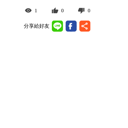
1
0
0
分享給好友