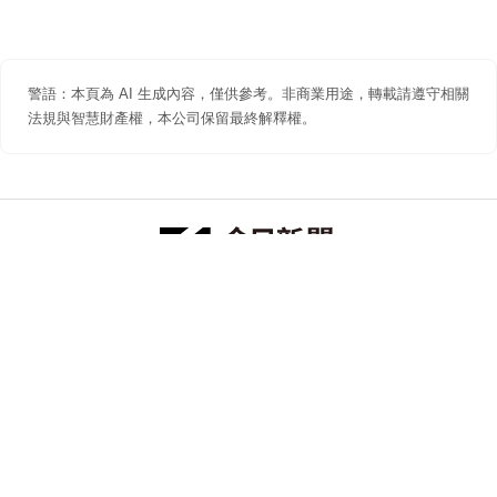
警語：本頁為 AI 生成內容，僅供參考。非商業用途，轉載請遵守相關
法規與智慧財產權，本公司保留最終解釋權。
防詐聲明
著作權聲明
免責聲明
關於我們
隱私權聲明
合作提案
追蹤 NOWNEWS 今日新聞