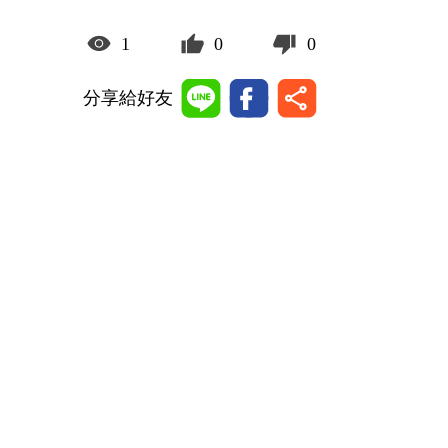
1
0
0
分享給好友