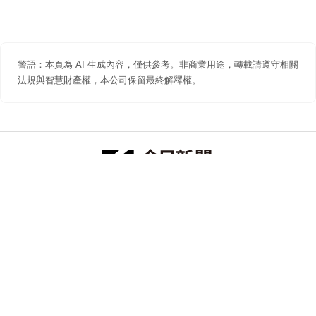
警語：本頁為 AI 生成內容，僅供參考。非商業用途，轉載請遵守相關
法規與智慧財產權，本公司保留最終解釋權。
防詐聲明
著作權聲明
免責聲明
關於我們
隱私權聲明
合作提案
追蹤 NOWNEWS 今日新聞