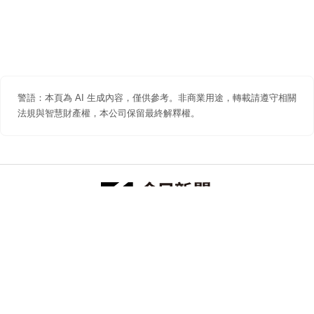
警語：本頁為 AI 生成內容，僅供參考。非商業用途，轉載請遵守相關
法規與智慧財產權，本公司保留最終解釋權。
防詐聲明
著作權聲明
免責聲明
關於我們
隱私權聲明
合作提案
追蹤 NOWNEWS 今日新聞