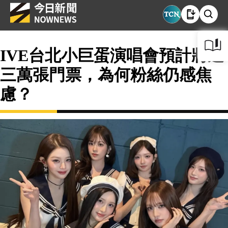
IVE台北小巨蛋演唱會預計將近
三萬張門票，為何粉絲仍感焦
慮？