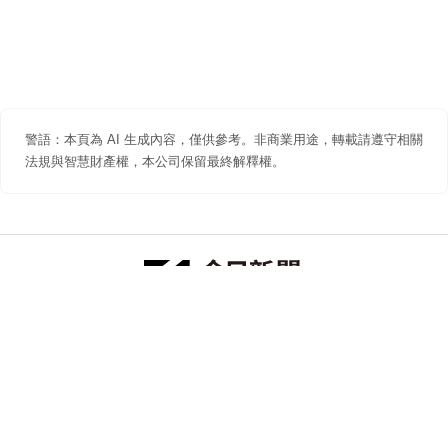
警語：本頁為 AI 生成內容，僅供參考。非商業用途，轉載請遵守相關
法規與智慧財產權，本公司保留最終解釋權。
防詐聲明
著作權聲明
免責聲明
關於我們
隱私權聲明
合作提案
追蹤 NOWNEWS 今日新聞