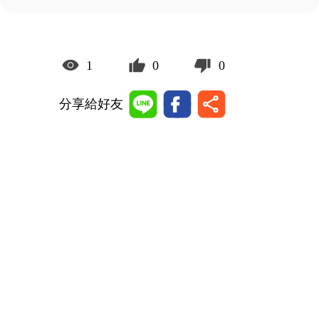
1
0
0
分享給好友