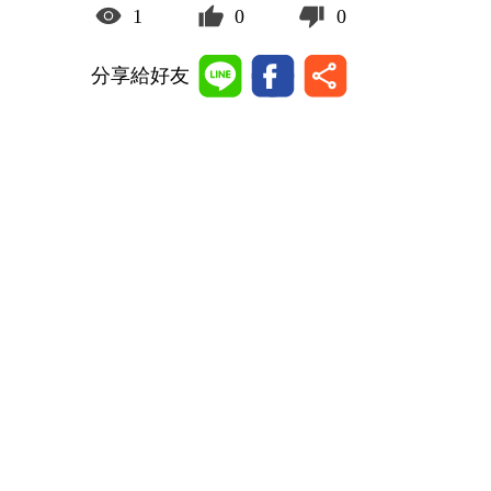
1
0
0
分享給好友