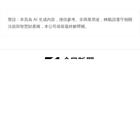
警語：本頁為 AI 生成內容，僅供參考。非商業用途，轉載請遵守相關
法規與智慧財產權，本公司保留最終解釋權。
防詐聲明
著作權聲明
免責聲明
關於我們
隱私權聲明
合作提案
追蹤 NOWNEWS 今日新聞