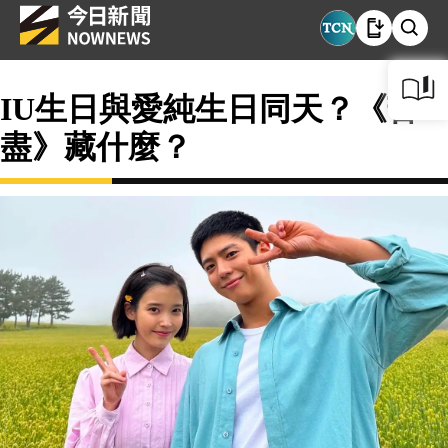
IU生日與愛純生日同天？《苦
盡》藏什麼？