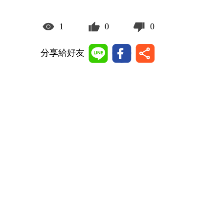
1
0
0
分享給好友