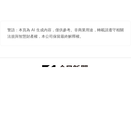
警語：本頁為 AI 生成內容，僅供參考。非商業用途，轉載請遵守相關
法規與智慧財產權，本公司保留最終解釋權。
防詐聲明
著作權聲明
免責聲明
關於我們
隱私權聲明
合作提案
追蹤 NOWNEWS 今日新聞