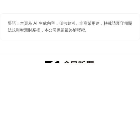
警語：本頁為 AI 生成內容，僅供參考。非商業用途，轉載請遵守相關
法規與智慧財產權，本公司保留最終解釋權。
防詐聲明
著作權聲明
免責聲明
關於我們
隱私權聲明
合作提案
追蹤 NOWNEWS 今日新聞