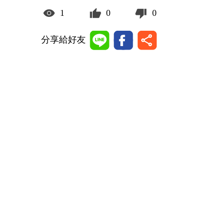
1
0
0
分享給好友