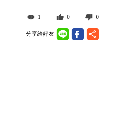
1
0
0
分享給好友