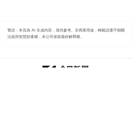
警語：本頁為 AI 生成內容，僅供參考。非商業用途，轉載請遵守相關
法規與智慧財產權，本公司保留最終解釋權。
防詐聲明
著作權聲明
免責聲明
關於我們
隱私權聲明
合作提案
追蹤 NOWNEWS 今日新聞