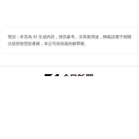
警語：本頁為 AI 生成內容，僅供參考。非商業用途，轉載請遵守相關
法規與智慧財產權，本公司保留最終解釋權。
防詐聲明
著作權聲明
免責聲明
關於我們
隱私權聲明
合作提案
追蹤 NOWNEWS 今日新聞