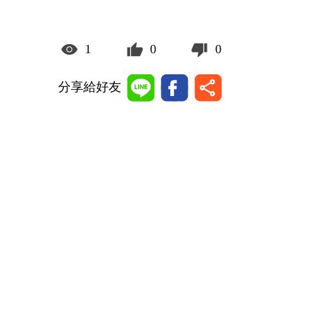
1
0
0
分享給好友