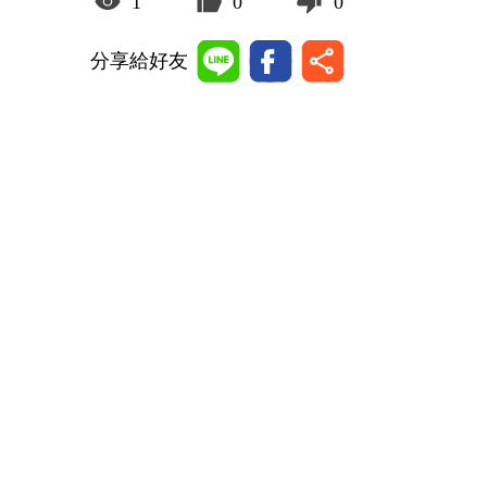
1
0
0
分享給好友