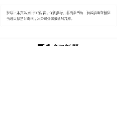
警語：本頁為 AI 生成內容，僅供參考。非商業用途，轉載請遵守相關
法規與智慧財產權，本公司保留最終解釋權。
防詐聲明
著作權聲明
免責聲明
關於我們
隱私權聲明
合作提案
追蹤 NOWNEWS 今日新聞