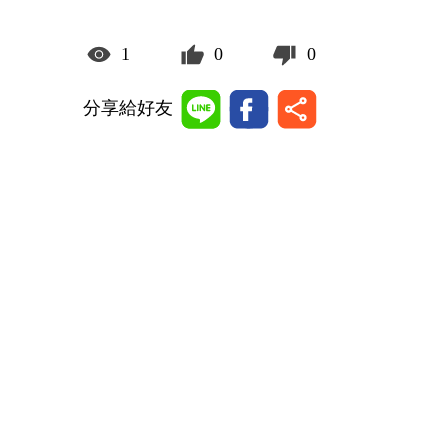
1
0
0
分享給好友