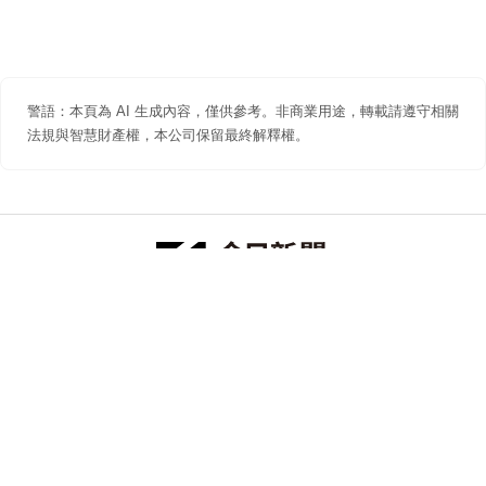
警語：本頁為 AI 生成內容，僅供參考。非商業用途，轉載請遵守相關
法規與智慧財產權，本公司保留最終解釋權。
防詐聲明
著作權聲明
免責聲明
關於我們
隱私權聲明
合作提案
追蹤 NOWNEWS 今日新聞